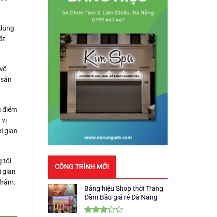
 dụng
ắt
về
 sản
u điểm
 vị
i gian
 tôi
CÔNG TRÌNH MỚI
i gian
phẩm.
Bảng hiệu Shop thời Trang
Đầm Bầu giá rẻ Đà Nẵng