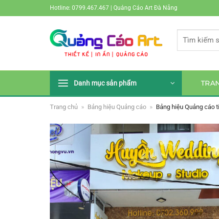
Bỏ
Hotline: 0799.467.467 | Quảng Cáo Art Đà Nẵng
qua
nội
Tìm
dung
kiếm:
TRA
Danh mục sản phẩm
Trang chủ
»
Bảng hiệu Quảng cáo
»
Bảng hiệu Quảng cáo t