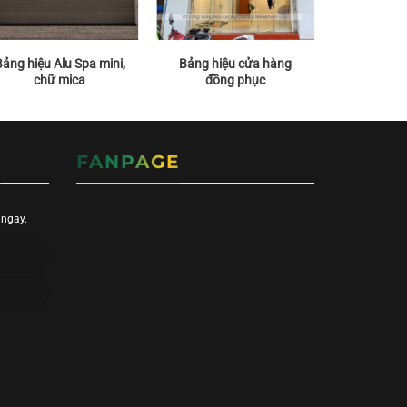
Bảng hiệu Alu Spa mini,
Bảng hiệu cửa hàng
Bảng hiệu 
chữ mica
đồng phục
t
N
FANPAGE
i ngay.