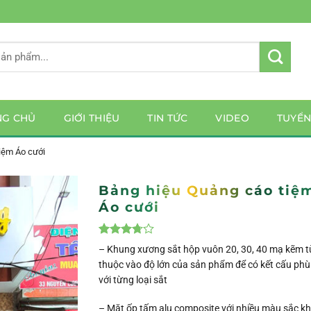
NG CHỦ
GIỚI THIỆU
TIN TỨC
VIDEO
TUYỂ
iệm Áo cưới
Bảng hiệu Quảng cáo tiệ
Áo cưới
3.75
4
trên
– Khung xương sắt hộp vuôn 20, 30, 40 mạ kẽm t
5 dựa
thuộc vào độ lớn của sản phẩm để có kết cấu phù
trên
đánh giá
với từng loại sắt
– Mặt ốp tấm alu composite với nhiều màu sắc k