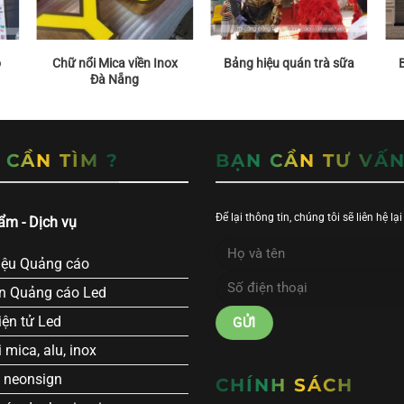
o
Chữ nổi Mica viền Inox
Bảng hiệu quán trà sữa
Đà Nẵng
 CẦN TÌM ?
BẠN CẦN TƯ VẤ
Để lại thông tin, chúng tôi sẽ liên hệ lạ
ẩm - Dịch vụ
iệu Quảng cáo
n Quảng cáo Led
ện tử Led
 mica, alu, inox
 neonsign
CHÍNH SÁCH