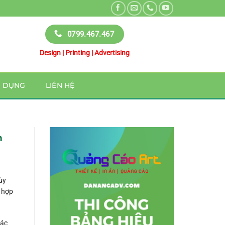
0799.467.467
Design | Printing | Advertising
N DỤNG
LIÊN HỆ
m
ùy
 hợp
hác