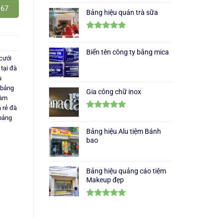
Được
467
xếp
Bảng hiệu quán trà sữa
hạng
3.33
5
sao
Được xếp
hạng
5.00
Biển tên công ty bằng mica
5 sao
cưới
tại đà
u
 bảng
Gia công chữ inox
làm
 rẻ đà
Được xếp
 bảng
hạng
5.00
Bảng hiệu Alu tiệm Bánh
5 sao
bao
Bảng hiệu quảng cáo tiệm
Makeup đẹp
Được xếp
hạng
5.00
5 sao