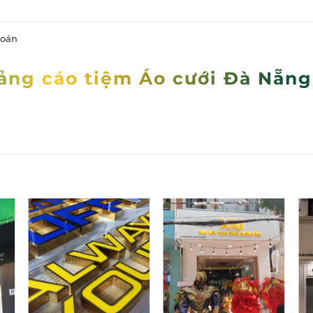
toán
ảng cáo tiệm Áo cưới Đà Nẵng