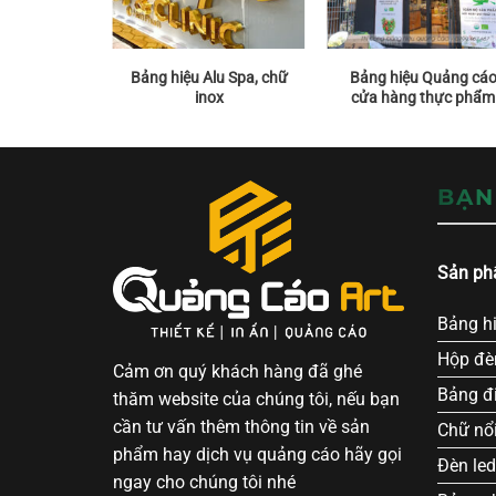
u tiệm Bánh
Bảng hiệu Alu Spa, chữ
Bảng hiệu Quảng cá
o
inox
cửa hàng thực phẩm
BẠN
Sản ph
Bảng h
Hộp đè
Cảm ơn quý khách hàng đã ghé
Bảng đi
thăm website của chúng tôi, nếu bạn
cần tư vấn thêm thông tin về sản
Chữ nổi
phẩm hay dịch vụ quảng cáo hãy gọi
Đèn led
ngay cho chúng tôi nhé