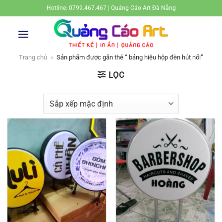
Bỏ
Hotline: 0799.467.467 | Quảng Cáo Art Đà Nẵng
qua
nội
dung
Trang chủ
»
Sản phẩm được gắn thẻ “ bảng hiệu hộp đèn hút nổi”
LỌC